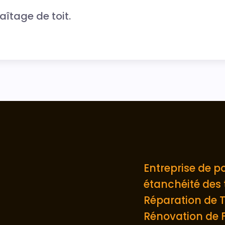
îtage de toit.
étanchéité des t
Réparation de T
Rénovation de F