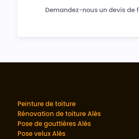
Demandez-nous un devis de fa
Peinture de toiture
Rénovation de toiture Alès
Pose de gouttières Alès
Pose velux Alès