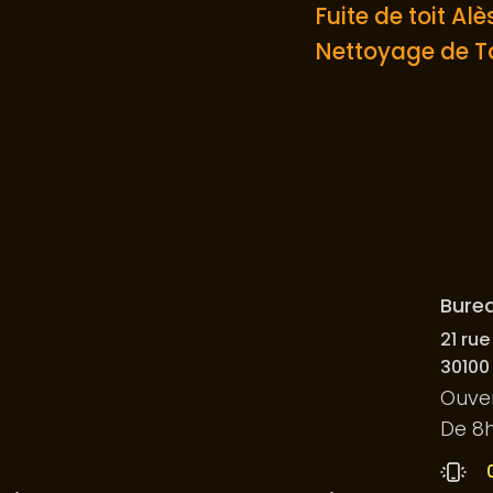
Fuite de toit Alè
Nettoyage de To
Bure
21 rue
30100
Ouver
De 8h