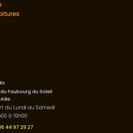
s
itures
au
 du Faubourg du Soleil
 Alès
t du Lundi au Samedi
00 à 19h00
06 44 97 29 27