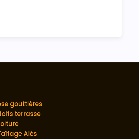
Entreprise de pose gouttières
oits terrasse
oiture
aîtage Alès