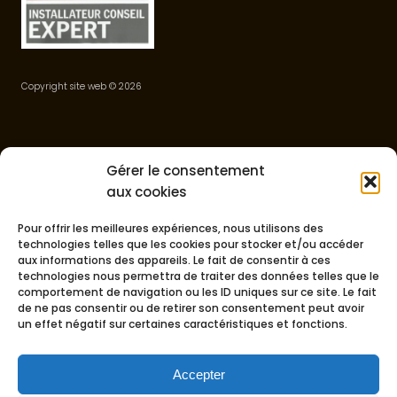
Copyright site web
©
2026
Bureau
Gérer le consentement
21 rue du Faubourg du Soleil
aux cookies
30100 Alès
Ouvert du Lundi au Samedi
Pour offrir les meilleures expériences, nous utilisons des
technologies telles que les cookies pour stocker et/ou accéder
De 8h00 à 19h00
aux informations des appareils. Le fait de consentir à ces
technologies nous permettra de traiter des données telles que le
06 44 97 29 27
comportement de navigation ou les ID uniques sur ce site. Le fait
de ne pas consentir ou de retirer son consentement peut avoir
clcouvreur30@gmail.com
un effet négatif sur certaines caractéristiques et fonctions.
Siret : 929 975 720
Accepter