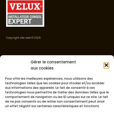
Copyright site web
©
2026
Bureau
Gérer le consentement
21 rue du Faubourg du Soleil
aux cookies
30100 Alès
Ouvert du Lundi au Samedi
Pour offrir les meilleures expériences, nous utilisons des
technologies telles que les cookies pour stocker et/ou accéder
De 8h00 à 19h00
aux informations des appareils. Le fait de consentir à ces
technologies nous permettra de traiter des données telles que le
06 44 97 29 27
comportement de navigation ou les ID uniques sur ce site. Le fait
de ne pas consentir ou de retirer son consentement peut avoir
clcouvreur30@gmail.com
un effet négatif sur certaines caractéristiques et fonctions.